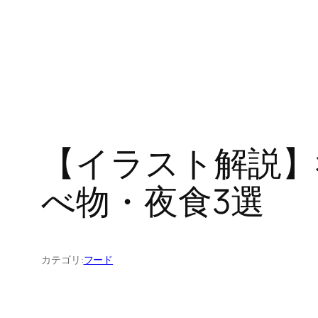
【イラスト解説】
べ物・夜食3選
カテゴリ:
フード