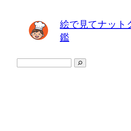
内
容
絵で見てナット
を
ス
鑑
キ
ッ
プ
検
索