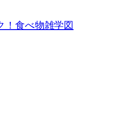
ク！食べ物雑学図